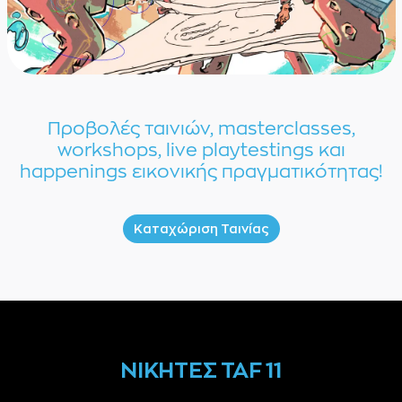
Προβολές ταινιών, masterclasses,
workshops, live playtestings και
happenings εικονικής πραγματικότητας!
Καταχώριση Ταινίας
ΝΙΚΗΤΕΣ TAF 11