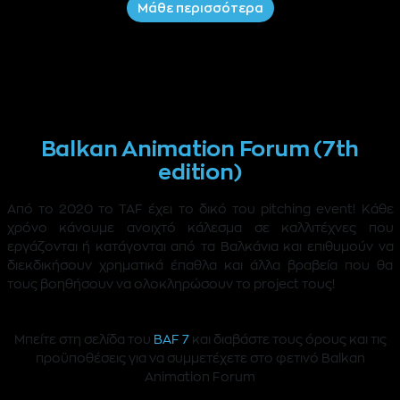
Μάθε περισσότερα
Balkan Animation Forum (7th
edition)
Από το 2020 το TAF έχει το δικό του pitching event! Κάθε
χρόνο κάνουμε ανοιχτό κάλεσμα σε καλλιτέχνες που
εργάζονται ή κατάγονται από τα Βαλκάνια και επιθυμούν να
διεκδικήσουν χρηματικά έπαθλα και άλλα βραβεία που θα
τους βοηθήσουν να ολοκληρώσουν το project τους!
Μπείτε στη σελίδα του
BAF 7
και διαβάστε τους όρους και τις
προϋποθέσεις για να συμμετέχετε στο φετινό Balkan
Animation Forum