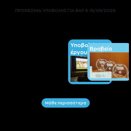
ΠΡΟΘΕΣΜΙΑ ΥΠΟΒΟΛΗΣ ΓΙΑ BAF 6: 15/09/2026
Υποβολή
Βραβεία
έργου
Μάθε περισσότερα