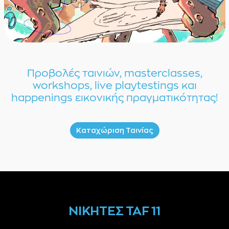
Προβολές ταινιών, masterclasses,
workshops, live playtestings και
happenings εικονικής πραγματικότητας!
Καταχώριση Ταινίας
ΝΙΚΗΤΕΣ TAF 11