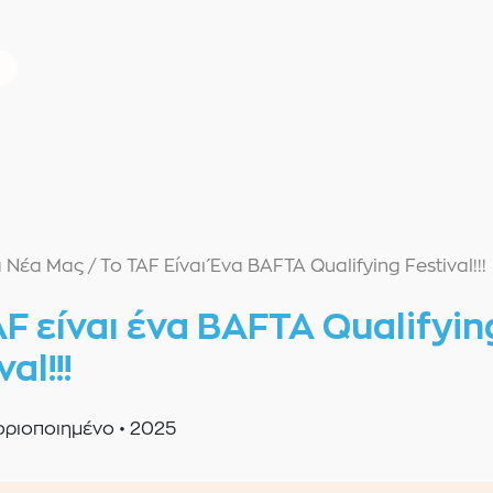
α Νέα Μας
/
Το TAF Είναι Ένα BAFTA Qualifying Festival!!!
AF είναι ένα BAFTA Qualifyin
al!!!
οριοποιημένο
•
2025