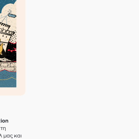
tion
υτη
 μας και