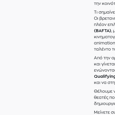
την κοινό
Τι σημαίνε
Οι βρεταν
πλέον επι
(BAFTA)
,
κινηματογ
animation
ταλέντο τ
Από την α
και γίνετ
ενώνοντας
Qualifying
και να στ
Θέλουμε ν
θεατές πο
δημιουργι
Μείνετε σ