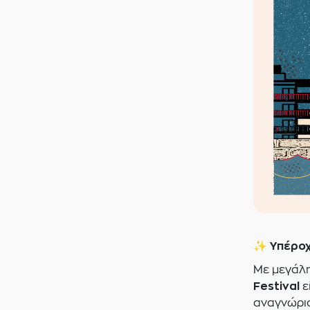
✨
Υπέρο
Με μεγάλη
Festival
ε
αναγνώρισ