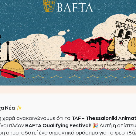
χα Νέα
✨
 χαρά ανακοινώνουμε ότι το
TAF – Thessaloniki Anima
ίναι πλέον
BAFTA Qualifying Festival
! 🎉 Αυτή η απίστε
η σηματοδοτεί ένα σημαντικό ορόσημο για το φεστιβάλ