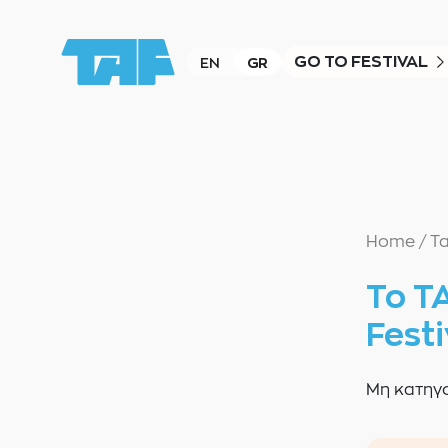
GO TO FESTIVAL
EN
GR
Home
/
Τ
Το T
Festiv
Μη κατηγ