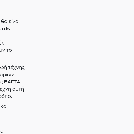
θα είναι
ards
υ
ύς
υν το
ρφή τέχνης
ναρίων
ως
BAFTA
τέχνη αυτή
ρόπο.
και
να