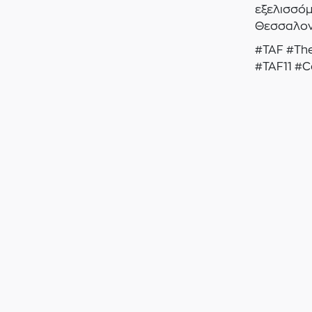
εξελισσόμ
Θεσσαλονί
#TAF #The
#TAF11 #C